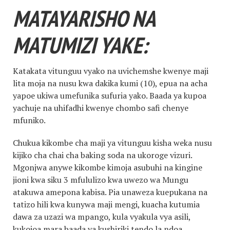
MATAYARISHO NA
MATUMIZI YAKE:
Katakata vitunguu vyako na uvichemshe kwenye maji
lita moja na nusu kwa dakika kumi (10), epua na acha
yapoe ukiwa umefunika sufuria yako. Baada ya kupoa
yachuje na uhifadhi kwenye chombo safi chenye
mfuniko.
Chukua kikombe cha maji ya vitunguu kisha weka nusu
kijiko cha chai cha baking soda na ukoroge vizuri.
Mgonjwa anywe kikombe kimoja asubuhi na kingine
jioni kwa siku 3 mfululizo kwa uwezo wa Mungu
atakuwa amepona kabisa. Pia unaweza kuepukana na
tatizo hili kwa kunywa maji mengi, kuacha kutumia
dawa za uzazi wa mpango, kula vyakula vya asili,
kukojoa mara baada ya kushiriki tendo la ndoa,