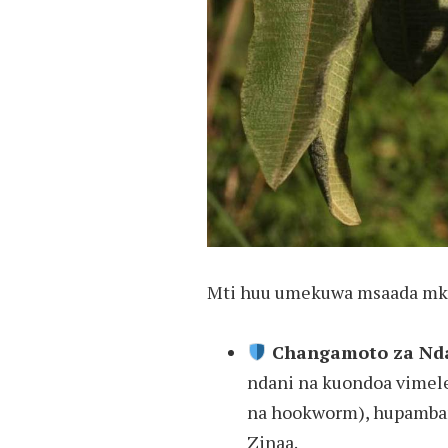
Mti huu umekuwa msaada mku
Changamoto za Nda
ndani na kuondoa vime
na hookworm), hupamban
Zinaa.