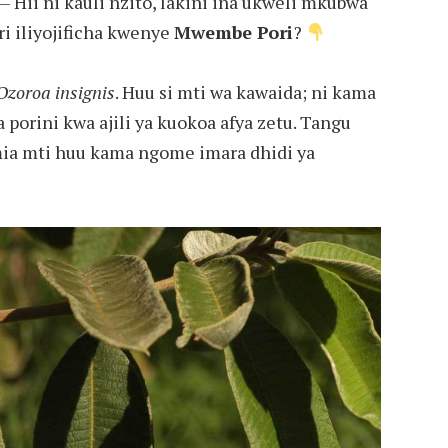
— Hii ni kauli nzito, lakini ina ukweli mkubwa
iri iliyojificha kwenye
Mwembe Pori
?
Ozoroa insignis
. Huu si mti wa kawaida; ni kama
 porini kwa ajili ya kuokoa afya zetu. Tangu
ia mti huu kama ngome imara dhidi ya