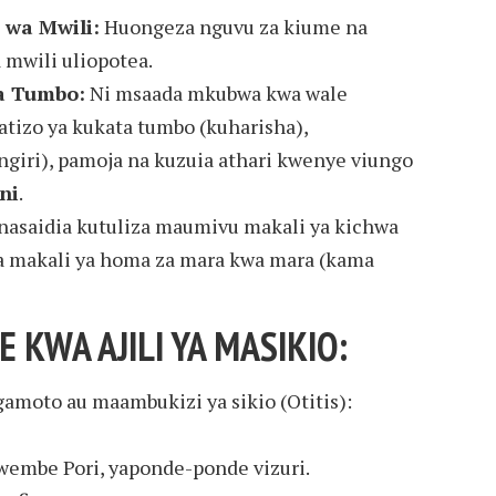
 wa Mwili:
Huongeza nguvu za kiume na
mwili uliopotea.
a Tumbo:
Ni msaada mkubwa kwa wale
izo ya kukata tumbo (kuharisha),
giri), pamoja na kuzuia athari kwenye viungo
ni
.
asaidia kutuliza maumivu makali ya kichwa
a makali ya homa za mara kwa mara (kama
 KWA AJILI YA MASIKIO:
moto au maambukizi ya sikio (Otitis):
wembe Pori, yaponde-ponde vizuri.