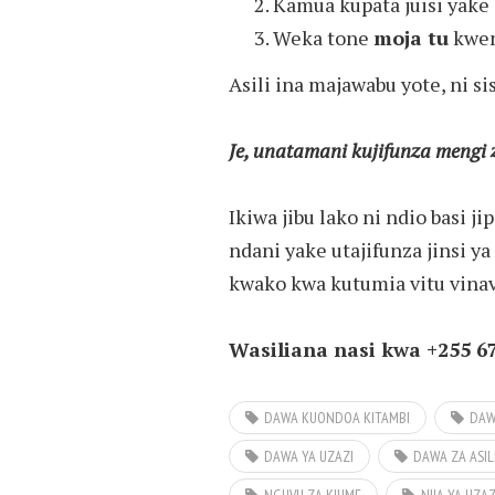
Kamua kupata juisi yake s
Weka tone
moja tu
kwen
Asili ina majawabu yote, ni sis
Je, unatamani kujifunza mengi z
Ikiwa jibu lako ni ndio basi j
ndani yake utajifunza jinsi y
kwako kwa kutumia vitu vin
Wasiliana nasi kwa +255 6
DAWA KUONDOA KITAMBI
DAW
DAWA YA UZAZI
DAWA ZA ASIL