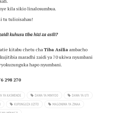
afi.
ye kila sikio linalosumbua.
i tu tulioisahau!
aidi kuhusu tiba hizi za asili?
ipatie kitabu chetu cha
Tiba Asilia
ambacho
a kujitibia maradhi zaidi ya 70 ukiwa nyumbani
avyokuzunguka hapo nyumbani.
76 298 270
A YA KASWENDE
DAWA YA MINYOO
DAWA YA UTI
I
KUPUNGUZA UZITO
MAGONJWA YA ZINAA