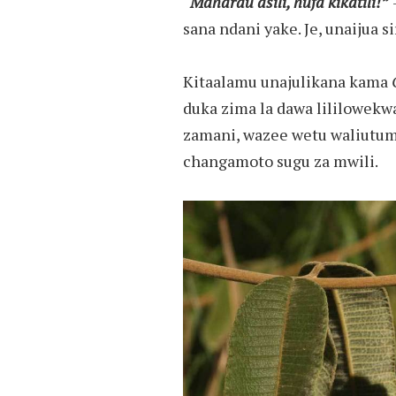
“Mdharau asili, hufa kikatili!”
sana ndani yake. Je, unaijua s
Kitaalamu unajulikana kama
duka zima la dawa lililowekwa
zamani, wazee wetu waliutum
changamoto sugu za mwili.