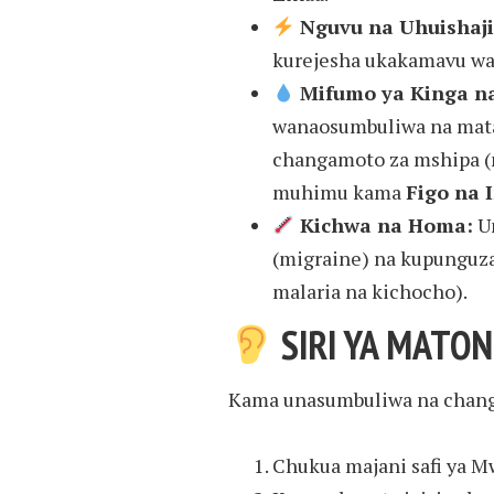
Nguvu na Uhuishaji
kurejesha ukakamavu wa 
Mifumo ya Kinga n
wanaosumbuliwa na matat
changamoto za mshipa (n
muhimu kama
Figo na I
Kichwa na Homa:
Un
(migraine) na kupunguz
malaria na kichocho).
SIRI YA MATONE
Kama unasumbuliwa na changa
Chukua majani safi ya M