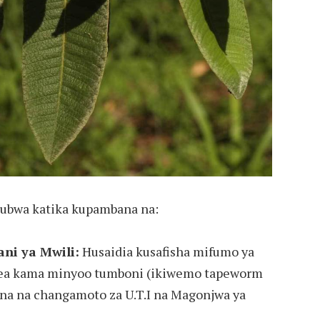
bwa katika kupambana na:
ni ya Mwili:
Husaidia kusafisha mifumo ya
lea kama minyoo tumboni (ikiwemo tapeworm
a na changamoto za U.T.I na Magonjwa ya